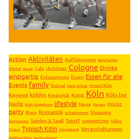
Aktivitäten
Action
Aufführungen
Belgisches
Cologne
Drinks
christmas
Cafe
Viertel
Burger
einzigartig
Essen für alle
Essen
Entspannung
family
Events
festival
Hostel Köln
ganz privat
Köln
kiddys
Köln bei
Karneval
Kunst
Kreativität
lifestyle
Nacht
music
Messe
Köln Umgebung
Messen
party
Romantik
Shopping
Rhein
schwimmen
Sport
Spielen & Spaß
summertime
Süßes
Sightseeing
Typisch Köln
Veranstaltungen
Umgebung
Trinken
Weihnachten
Weihnachtszeit