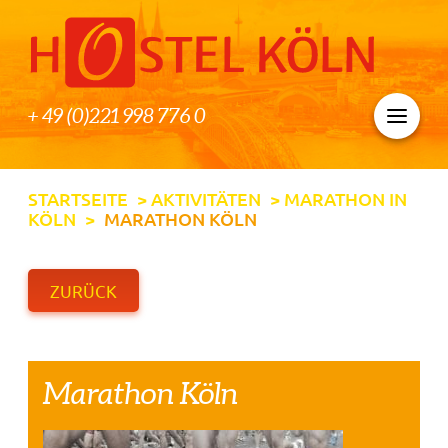
+ 49 (0)221 998 776 0
STARTSEITE
>
AKTIVITÄTEN
>
MARATHON IN
KÖLN
>
MARATHON KÖLN
ZURÜCK
Marathon Köln