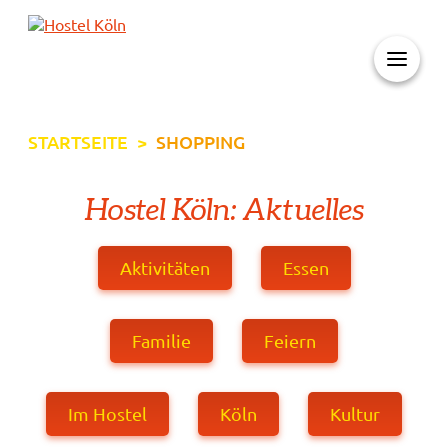
+ 49 (0)221 998 776 0
STARTSEITE
>
SHOPPING
Hostel Köln: Aktuelles
Aktivitäten
Essen
Familie
Feiern
Im Hostel
Köln
Kultur