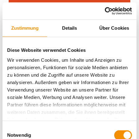
HOCHZEITSMESSE KÖLN 2018
Zustimmung
Details
Über Cookies
EINZIGARTIGES SHOPPEN
Diese Webseite verwendet Cookies
Wir verwenden Cookies, um Inhalte und Anzeigen zu
personalisieren, Funktionen für soziale Medien anbieten
Aktivitäten
Action
Aufführungen
Belgisches
zu können und die Zugriffe auf unsere Website zu
Cologne
Drinks
christmas
Cafe
Viertel
Burger
analysieren. Außerdem geben wir Informationen zu Ihrer
einzigartig
Essen für alle
Essen
Entspannung
Verwendung unserer Website an unsere Partner für
family
Events
festival
Hostel Köln
ganz privat
soziale Medien, Werbung und Analysen weiter. Unsere
Köln
Partner führen diese Informationen möglicherweise mit
kiddys
Köln bei
Karneval
Kunst
Kreativität
weiteren Daten zusammen, die Sie ihnen bereitgestellt
lifestyle
Nacht
music
Messe
Köln Umgebung
Messen
haben oder die sie im Rahmen Ihrer Nutzung der Dienste
party
Romantik
Shopping
Rhein
schwimmen
gesammelt haben.
Einwilligungsauswahl
Sport
Spielen & Spaß
summertime
Süßes
Sightseeing
Notwendig