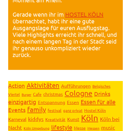
Gerade wenn ihr im
HOSTEL KÖLN
übernachtet, habt ihr eine gute
Ausgangslage für euren Ausflugstag.
Viele Highlights erreicht ihr schnell, und
nach einem langen Tag in der Stadt seid
ihr genauso unkompliziert wieder
zurück.
Aktivitäten
Action
Aufführungen
Belgisches
Cologne
Drinks
christmas
Cafe
Viertel
Burger
einzigartig
Essen für alle
Essen
Entspannung
family
Events
festival
Hostel Köln
ganz privat
Köln
kiddys
Köln bei
Karneval
Kunst
Kreativität
lifestyle
Nacht
music
Messe
Köln Umgebung
Messen