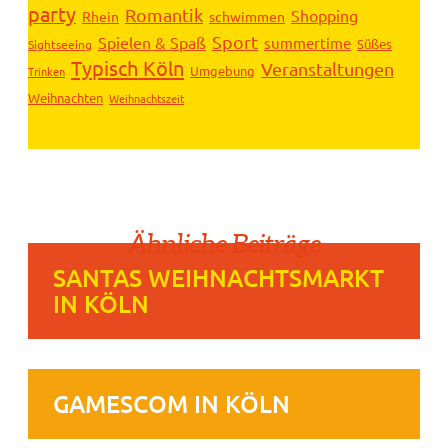
party
Romantik
Shopping
Rhein
schwimmen
Sport
Spielen & Spaß
summertime
Süßes
Sightseeing
Typisch Köln
Veranstaltungen
Umgebung
Trinken
Weihnachten
Weihnachtszeit
Ähnliche Beiträge
SANTAS WEIHNACHTSMARKT
IN KÖLN
GAMESCOM IN KÖLN