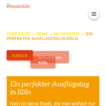
+ 49 (0)221 998 776 0
STARTSEITE
>
NEWS
>
AKTIVITÄTEN
>
EIN
PERFEKTER AUSFLUGSTAG IN KÖLN
ZURÜCK
Aktivitäten
Köln
Ein perfekter Ausflugstag
in Köln
Köln ist keine Stadt, die man einfach nur