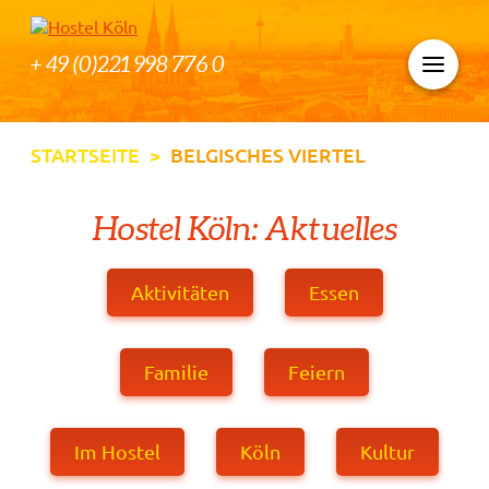
+ 49 (0)221 998 776 0
STARTSEITE
>
BELGISCHES VIERTEL
Hostel Köln: Aktuelles
Aktivitäten
Essen
Familie
Feiern
Im Hostel
Köln
Kultur