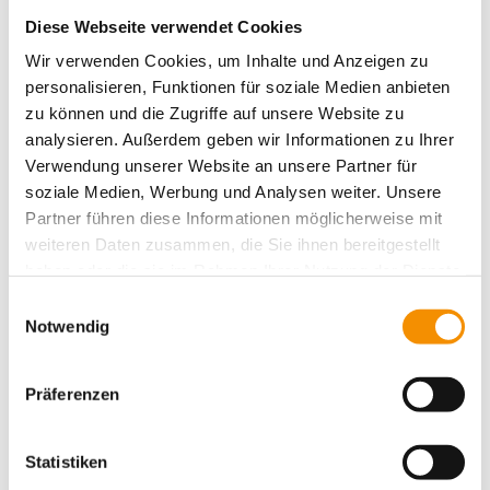
Diese Webseite verwendet Cookies
Wir verwenden Cookies, um Inhalte und Anzeigen zu
Aktivitäten
Action
Aufführungen
Belgisches
personalisieren, Funktionen für soziale Medien anbieten
Cologne
Drinks
zu können und die Zugriffe auf unsere Website zu
christmas
Cafe
Viertel
Burger
einzigartig
Essen für alle
analysieren. Außerdem geben wir Informationen zu Ihrer
Essen
Entspannung
family
Verwendung unserer Website an unsere Partner für
Events
festival
Hostel Köln
ganz privat
soziale Medien, Werbung und Analysen weiter. Unsere
Köln
kiddys
Köln bei
Karneval
Kunst
Kreativität
Partner führen diese Informationen möglicherweise mit
lifestyle
Nacht
music
Messe
Köln Umgebung
Messen
weiteren Daten zusammen, die Sie ihnen bereitgestellt
party
Romantik
Shopping
Rhein
schwimmen
haben oder die sie im Rahmen Ihrer Nutzung der Dienste
Sport
gesammelt haben.
Spielen & Spaß
summertime
Süßes
Sightseeing
Einwilligungsauswahl
Typisch Köln
Veranstaltungen
Notwendig
Umgebung
Trinken
Weihnachten
Weihnachtszeit
Präferenzen
Statistiken