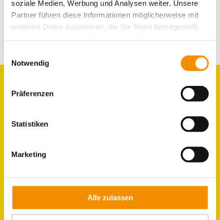
soziale Medien, Werbung und Analysen weiter. Unsere
Partner führen diese Informationen möglicherweise mit
weiteren Daten zusammen, die Sie ihnen bereitgestellt
haben oder die sie im Rahmen Ihrer Nutzung der Dienste
gesammelt haben.
Einwilligungsauswahl
Notwendig
Präferenzen
GRUPPEN
ZIMMER
Statistiken
LAGE & UMGEBUNG
Marketing
Alle zulassen
JOBS IM HOSTEL
KÖLN