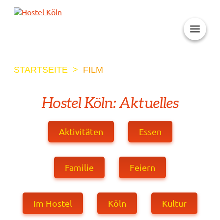
+ 49 (0)221 998 776 0
STARTSEITE
>
FILM
Hostel Köln: Aktuelles
Aktivitäten
Essen
Familie
Feiern
Im Hostel
Köln
Kultur