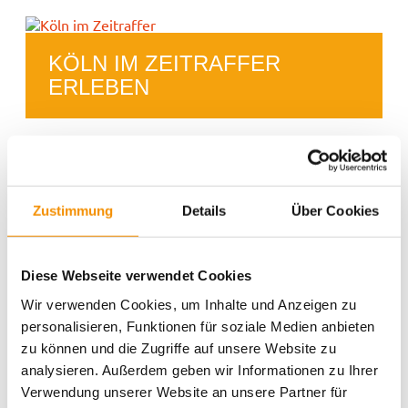
KÖLN IM ZEITRAFFER
ERLEBEN
Aktivitäten
Action
Aufführungen
Belgisches
Cologne
Drinks
christmas
Cafe
Viertel
Burger
Zustimmung
Details
Über Cookies
einzigartig
Essen für alle
Essen
Entspannung
family
Events
festival
Hostel Köln
ganz privat
Köln
kiddys
Köln bei
Karneval
Kunst
Kreativität
Diese Webseite verwendet Cookies
lifestyle
Nacht
music
Messe
Köln Umgebung
Messen
Wir verwenden Cookies, um Inhalte und Anzeigen zu
party
Romantik
Shopping
Rhein
schwimmen
personalisieren, Funktionen für soziale Medien anbieten
Sport
Spielen & Spaß
zu können und die Zugriffe auf unsere Website zu
summertime
Süßes
Sightseeing
Typisch Köln
analysieren. Außerdem geben wir Informationen zu Ihrer
Veranstaltungen
Umgebung
Trinken
Verwendung unserer Website an unsere Partner für
Weihnachten
Weihnachtszeit