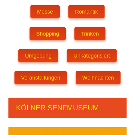
Messe
Romantik
Shopping
Trinken
Umgebung
Unkategorisiert
Veranstaltungen
Weihnachten
KÖLNER SENFMUSEUM