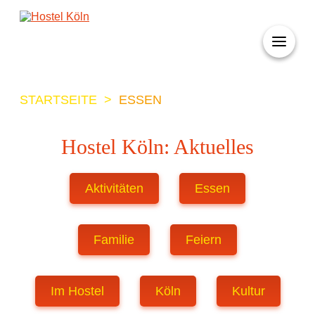
+ 49 (0)221 998 776 0
STARTSEITE
>
ESSEN
Hostel Köln: Aktuelles
Aktivitäten
Essen
Familie
Feiern
Im Hostel
Köln
Kultur