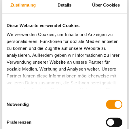
Zustimmung
Details
Über Cookies
Aktivitäten
Action
Aufführungen
Belgisches Viertel
Diese Webseite verwendet Cookies
Cologne
Drinks
christmas
Cafe
Burger
Wir verwenden Cookies, um Inhalte und Anzeigen zu
einzigartig
Essen für alle
Essen
Entspannung
personalisieren, Funktionen für soziale Medien anbieten
family
Events
festival
ganz privat
Hostel Köln
zu können und die Zugriffe auf unsere Website zu
Köln
analysieren. Außerdem geben wir Informationen zu Ihrer
kiddys
Köln bei
Kunst
Karneval
Kreativität
Verwendung unserer Website an unsere Partner für
lifestyle
music
Nacht
Messe
Köln Umgebung
Messen
soziale Medien, Werbung und Analysen weiter. Unsere
party
Romantik
Shopping
schwimmen
Rhein
Partner führen diese Informationen möglicherweise mit
Sport
Spielen & Spaß
summertime
Süßes
Sightseeing
weiteren Daten zusammen, die Sie ihnen bereitgestellt
Typisch Köln
Veranstaltungen
Umgebung
Trinken
haben oder die sie im Rahmen Ihrer Nutzung der Dienste
Weihnachten
Weihnachtszeit
gesammelt haben.
Einwilligungsauswahl
Notwendig
Präferenzen