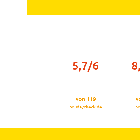
5,7/6
8
von 119
v
holidaycheck.de
bo