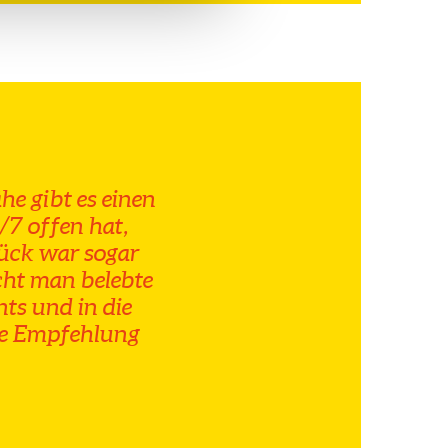
he gibt es einen
/7 offen hat,
ück war sogar
cht man belebte
ts und in die
he Empfehlung