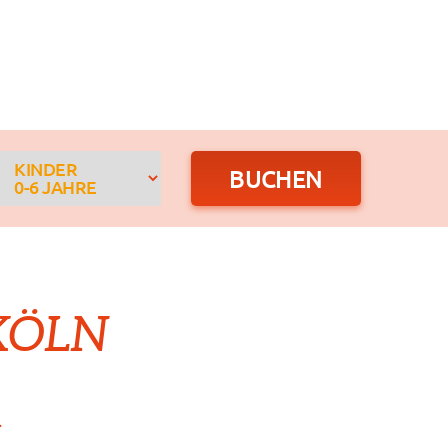
KINDER
0-6 JAHRE
 KÖLN
n