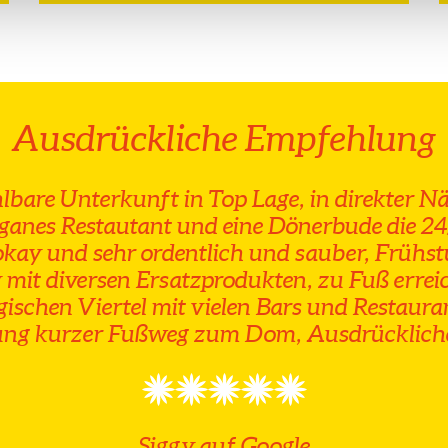
Ausdrückliche Empfehlung
lbare Unterkunft in Top Lage, in direkter Nä
eganes Restautant und eine Dönerbude die 24
kay und sehr ordentlich und sauber, Frühst
 mit diversen Ersatzprodukten, zu Fuß errei
gischen Viertel mit vielen Bars und Restauran
ung kurzer Fußweg zum Dom, Ausdrücklic
Siggy auf Google