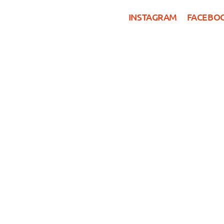
INSTAGRAM
FACEBO
HOSTEL KÖLN
ZIMME
r - vom Einzelzi
r