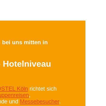
 bei uns mitten in
 Hotelniveau
STEL Köln
richtet sich
uppenreisen
,
ende und
Messebesucher
.