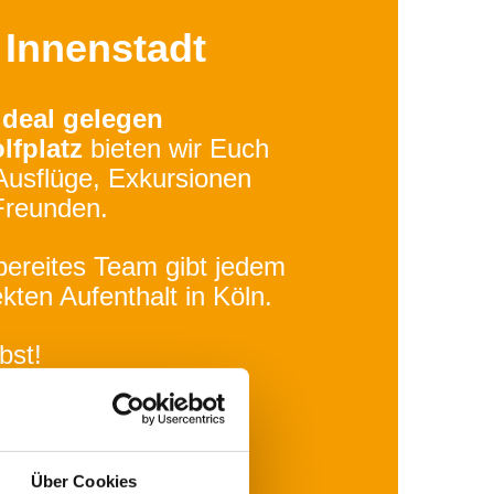
r Innenstadt
ideal gelegen
fplatz
bieten wir Euch
Ausflüge, Exkursionen
Freunden.
bereites Team gibt jedem
kten Aufenthalt in Köln.
bst!
Über Cookies