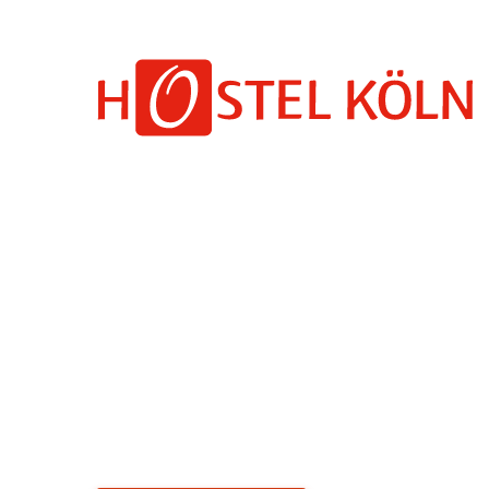
+ 49 (0)221 998 776 0
Unsere Zimme
6-Bett-Zimme