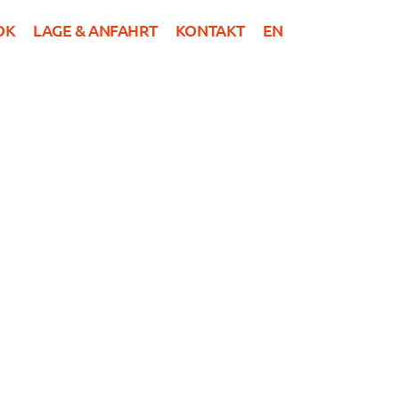
OK
LAGE & ANFAHRT
KONTAKT
EN
DE
R
GRUPPEN
NEWS
BUCHEN
mmer bis zum