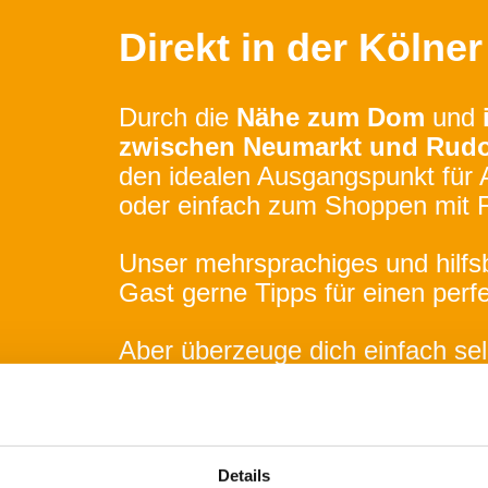
Direkt in der Kölne
Durch die
Nähe zum Dom
und
zwischen Neumarkt und Rudol
den idealen Ausgangspunkt für 
oder einfach zum Shoppen mit 
Unser mehrsprachiges und hilfs
Gast gerne Tipps für einen perfe
Aber überzeuge dich einfach sel
Wir freuen uns auf Dich!
Dein HOSTELteam
Details