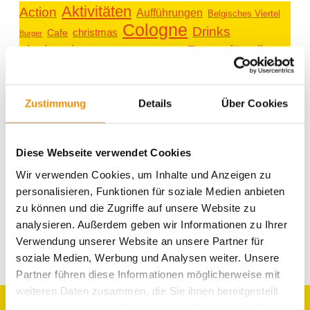
Aktivitäten
Action
Aufführungen
Belgisches Viertel
Cologne
Drinks
christmas
Cafe
Burger
einzigartig
Essen für alle
Essen
Entspannung
family
Events
festival
ganz privat
Hostel Köln
Köln
kiddys
Köln bei
Kunst
Karneval
Kreativität
Zustimmung
Details
Über Cookies
lifestyle
music
Nacht
Messe
Köln Umgebung
Messen
party
Romantik
Shopping
schwimmen
Rhein
Sport
Spielen & Spaß
summertime
Süßes
Sightseeing
Diese Webseite verwendet Cookies
Typisch Köln
Veranstaltungen
Umgebung
Trinken
Wir verwenden Cookies, um Inhalte und Anzeigen zu
Weihnachten
Weihnachtszeit
personalisieren, Funktionen für soziale Medien anbieten
zu können und die Zugriffe auf unsere Website zu
analysieren. Außerdem geben wir Informationen zu Ihrer
Verwendung unserer Website an unsere Partner für
soziale Medien, Werbung und Analysen weiter. Unsere
Partner führen diese Informationen möglicherweise mit
weiteren Daten zusammen, die Sie ihnen bereitgestellt
haben oder die sie im Rahmen Ihrer Nutzung der Dienste