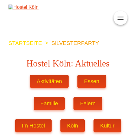
+ 49 (0)221 998 776 0
STARTSEITE
>
SILVESTERPARTY
Hostel Köln: Aktuelles
Aktivitäten
Essen
Familie
Feiern
Im Hostel
Köln
Kultur