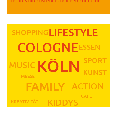
ihr in Köln kostenlos machen könnt >>
LIFESTYLE
SHOPPING
COLOGNE
ESSEN
SPORT
KÖLN
MUSIC
KUNST
MESSE
FAMILY
ACTION
CAFE
KIDDYS
KREATIVITÄT