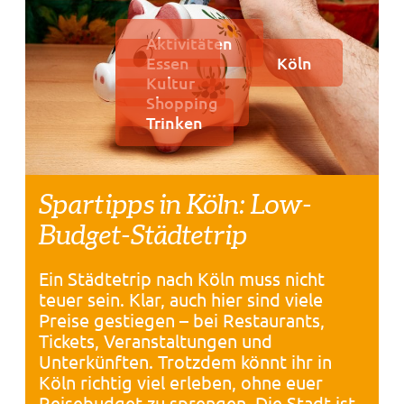
Aktivitäten
Essen
Köln
Kultur
Shopping
Trinken
Spartipps in Köln: Low-
Budget-Städtetrip
Ein Städtetrip nach Köln muss nicht
teuer sein. Klar, auch hier sind viele
Preise gestiegen – bei Restaurants,
Tickets, Veranstaltungen und
Unterkünften. Trotzdem könnt ihr in
Köln richtig viel erleben, ohne euer
Reisebudget zu sprengen. Die Stadt ist