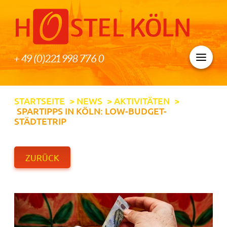
+ 49 (0)221 998 776 0
STARTSEITE
>
NEWS
>
AKTIVITÄTEN
>
SPARTIPPS IN KÖLN: LOW-BUDGET-
STÄDTETRIP
ZURÜCK