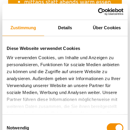
mittags statt abends warm essen,
weil Lunch-Angebote oft günstiger
sind
Hier findet ihr noch weitere Tipps für
Zustimmung
Details
Über Cookies
preiswertes Essen in Köln >>
8. Beim ÖPNV sparen: Erst
Diese Webseite verwendet Cookies
laufen, dann Ticket kaufen
Wir verwenden Cookies, um Inhalte und Anzeigen zu
personalisieren, Funktionen für soziale Medien anbieten
Köln ist größer, als es auf den ersten
zu können und die Zugriffe auf unsere Website zu
Blick wirkt – aber viele zentrale Orte
analysieren. Außerdem geben wir Informationen zu Ihrer
erreicht ihr gut zu Fuß. Wenn ihr im
Verwendung unserer Website an unsere Partner für
Zentrum startet, braucht ihr für Dom,
soziale Medien, Werbung und Analysen weiter. Unsere
Altstadt, Rhein, Belgisches Viertel,
Partner führen diese Informationen möglicherweise mit
Neumarkt, Rudolfplatz und
weiteren Daten zusammen, die Sie ihnen bereitgestellt
Schildergasse oft kein Ticket.
haben oder die sie im Rahmen Ihrer Nutzung der Dienste
gesammelt haben.
Einwilligungsauswahl
Für weitere Strecken lohnt sich ein Blick
Notwendig