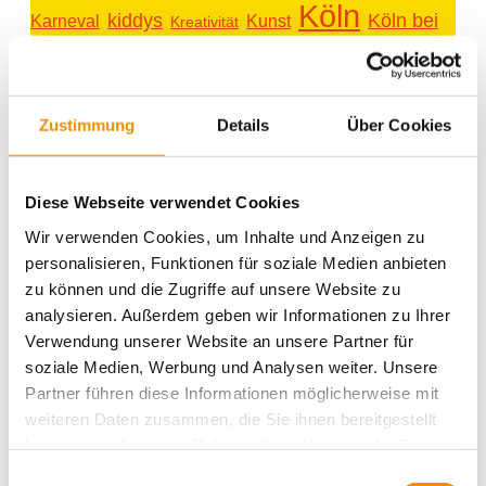
Köln
kiddys
Köln bei
Kunst
Karneval
Kreativität
lifestyle
music
Nacht
Messe
Köln Umgebung
Messen
party
Romantik
Shopping
schwimmen
Rhein
Sport
Spielen & Spaß
summertime
Süßes
Sightseeing
Zustimmung
Details
Über Cookies
Typisch Köln
Veranstaltungen
Umgebung
Trinken
Weihnachten
Weihnachtszeit
Diese Webseite verwendet Cookies
Wir verwenden Cookies, um Inhalte und Anzeigen zu
personalisieren, Funktionen für soziale Medien anbieten
zu können und die Zugriffe auf unsere Website zu
analysieren. Außerdem geben wir Informationen zu Ihrer
Ähnliche Beiträge
Verwendung unserer Website an unsere Partner für
SANTAS
soziale Medien, Werbung und Analysen weiter. Unsere
WEIHNACHTSMARKT IN
Partner führen diese Informationen möglicherweise mit
KÖLN
weiteren Daten zusammen, die Sie ihnen bereitgestellt
haben oder die sie im Rahmen Ihrer Nutzung der Dienste
gesammelt haben.
Einwilligungsauswahl