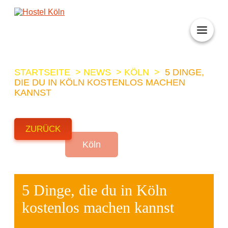
+ 49 (0)221 998 776 0
STARTSEITE
>
NEWS
>
KÖLN
>
5 DINGE,
DIE DU IN KÖLN KOSTENLOS MACHEN
KANNST
ZURÜCK
Köln
5 Dinge, die du in Köln
kostenlos machen kannst