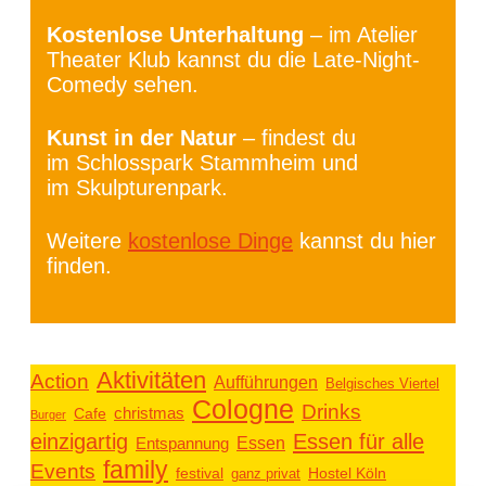
Kostenlose Unterhaltung
– im Atelier
Theater Klub kannst du die Late-Night-
Comedy sehen.
Kunst in der Natur
– findest du
im Schlosspark Stammheim und
im Skulpturenpark.
Weitere
kostenlose Dinge
kannst du hier
finden.
Aktivitäten
Action
Aufführungen
Belgisches Viertel
Cologne
Drinks
christmas
Cafe
Burger
einzigartig
Essen für alle
Essen
Entspannung
family
Events
festival
ganz privat
Hostel Köln