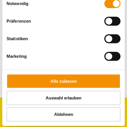
Notwendig
GAMESCOM IN KÖLN
Präferenzen
KÖLNER BIERBÖRSE
Statistiken
Marketing
teilen
teilen
E-Mail
Alle zulassen
Auswahl erlauben
Ablehnen
GRUPPEN