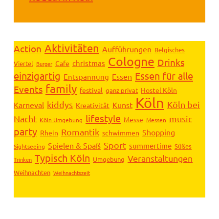
Aktivitäten
Action
Aufführungen
Belgisches
Cologne
Drinks
christmas
Cafe
Viertel
Burger
einzigartig
Essen für alle
Essen
Entspannung
family
Events
festival
Hostel Köln
ganz privat
Köln
kiddys
Köln bei
Karneval
Kunst
Kreativität
lifestyle
Nacht
music
Messe
Köln Umgebung
Messen
party
Romantik
Shopping
Rhein
schwimmen
Sport
Spielen & Spaß
summertime
Süßes
Sightseeing
Typisch Köln
Veranstaltungen
Umgebung
Trinken
Weihnachten
Weihnachtszeit