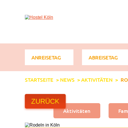
+ 49 (0)221 998 776 0
STARTSEITE
>
NEWS
>
AKTIVITÄTEN
>
RO
ZURÜCK
Aktivitäten
Fam