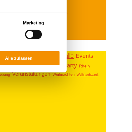
in Köln gibt es
hier ➤
Marketing
Essen für alle
Events
Essen
tspannung
Alle zulassen
ifestyle
party
music
Messe
Rhein
Messen
Veranstaltungen
ebung
Weihnachten
Weihnachtszeit