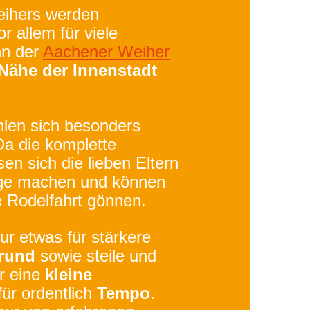
eihers werden
 allem für viele
nn der
Aachener Weiher
 Nähe der Innenstadt
len sich besonders
Da die komplette
en sich die lieben Eltern
nge machen und können
ne Rodelfahrt gönnen.
ur etwas für stärkere
grund
sowie steile und
r eine
kleine
für ordentlich
Tempo
.