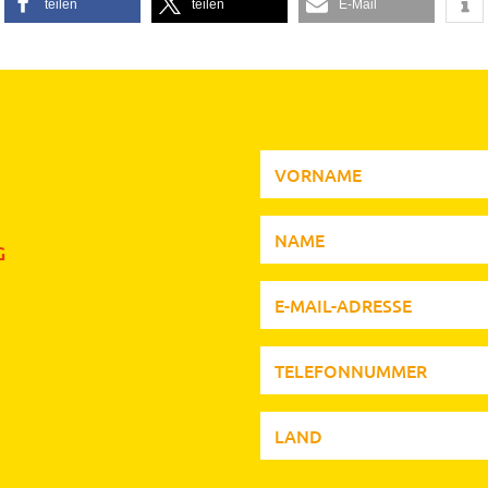
teilen
teilen
E-Mail
G