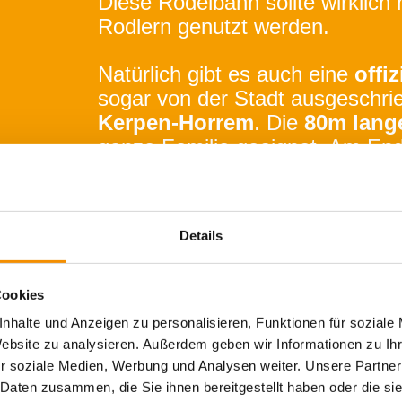
Diese Rodelbahn sollte wirklich
Rodlern genutzt werden.
Natürlich gibt es auch eine
offiz
sogar von der Stadt ausgeschrie
Kerpen-Horrem
. Die
80m lang
ganze Familie geeignet. Am End
befindet sich sogar ein Parkplat
Diese Rodelbahnen kennt ihr sc
Details
➤ Dann haben wir hier noch meh
Ihr habt jetzt so richtig Lust zu
Cookies
nhalte und Anzeigen zu personalisieren, Funktionen für soziale
Dann wartet auf den ersten Sch
Website zu analysieren. Außerdem geben wir Informationen zu I
Übernachtungen wie immer im
H
r soziale Medien, Werbung und Analysen weiter. Unsere Partner
➤ Jetzt buchen!
 Daten zusammen, die Sie ihnen bereitgestellt haben oder die s