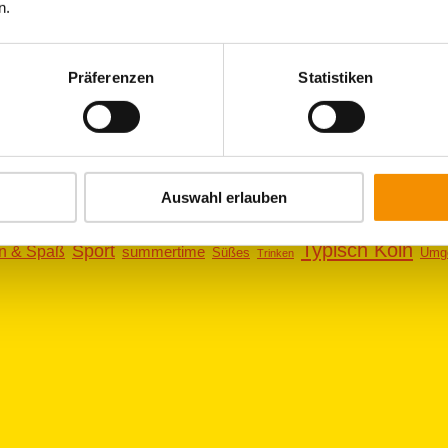
n.
Mehr Informationen zum Rodeln 
Präferenzen
Statistiken
Cologne
einzigartig
Drinks
christmas
En
tel
Cafe
Burger
Auswahl erlauben
Köln
l
ddys
Köln bei Nacht
Kunst
Kreativität
Köln Umgebung
Typisch Köln
Sport
en & Spaß
summertime
Süßes
Umg
Trinken