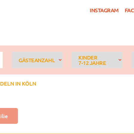
INSTAGRAM
FA
HOSTEL KÖLN
ZIMME
KINDER
GÄSTEANZAHL
7-12 JAHRE
DELN IN KÖLN
ilie