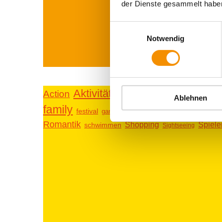
der Dienste gesammelt habe
Einwilligungsauswahl
Notwendig
Aktivitäten
Action
Aufführungen
Belgisches Vier
Ablehnen
family
ki
Karneval
festival
ganz privat
Hostel Köln
Romantik
Shopping
Spiel
schwimmen
Sightseeing