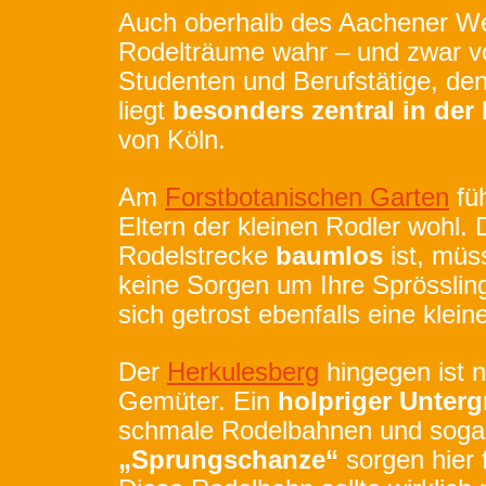
Auch oberhalb des Aachener W
Rodelträume wahr – und zwar vor
Studenten und Berufstätige, de
liegt
besonders zentral in der
von Köln.
Am
Forstbotanischen Garten
füh
Eltern der kleinen Rodler wohl. 
Rodelstrecke
baumlos
ist, müss
keine Sorgen um Ihre Sprössli
sich getrost ebenfalls eine klei
Der
Herkulesberg
hingegen ist n
Gemüter. Ein
holpriger Unter
schmale Rodelbahnen und soga
„Sprungschanze“
sorgen hier 