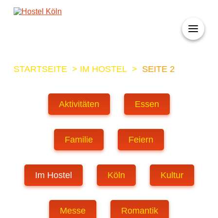
+ 49 (0)221 998 776 0
STARTSEITE
>
IM HOSTEL
>
SEITE 2
Aktivitäten
Essen
Familie
Feiern
Im Hostel
Köln
Kultur
Messe
Romantik