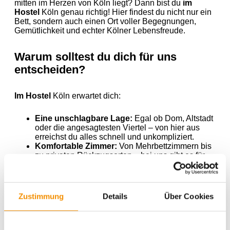
mitten im Herzen von Köln liegt? Dann bist du
im
Hostel
Köln genau richtig! Hier findest du nicht nur ein
Bett, sondern auch einen Ort voller Begegnungen,
Gemütlichkeit und echter Kölner Lebensfreude.
Warum solltest du dich für uns
entscheiden?
Im Hostel
Köln erwartet dich:
Eine unschlagbare Lage:
Egal ob Dom, Altstadt
oder die angesagtesten Viertel – von hier aus
erreichst du alles schnell und unkompliziert.
Komfortable Zimmer:
Von Mehrbettzimmern bis
zu privaten Rückzugsorten – bei uns gibt es für
jede Reiseart die passende Unterkunft.
Einladende Gemeinschaftsbereiche:
Tausche
dich mit anderen Reisenden aus oder plane
deine Entdeckungstour durch Köln in gemütlicher
Zustimmung
Details
Über Cookies
Atmosphäre.
Attraktive Preise:
Perfekt für Backpacker,
Gruppen und jeden, der das Beste aus seinem
Budget herausholen möchte.