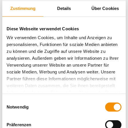
Zustimmung
Details
Über Cookies
Kölle Allaf – auf 2018!
Diese Webseite verwendet Cookies
Wir verwenden Cookies, um Inhalte und Anzeigen zu
personalisieren, Funktionen für soziale Medien anbieten
zu können und die Zugriffe auf unsere Website zu
Aktivitäten
analysieren. Außerdem geben wir Informationen zu Ihrer
Action
Aufführungen
Belgisches
Cologne
Verwendung unserer Website an unsere Partner für
Drinks
christmas
Cafe
Viertel
Burger
soziale Medien, Werbung und Analysen weiter. Unsere
einzigartig
Essen für alle
Essen
Entspannung
Partner führen diese Informationen möglicherweise mit
family
Events
festival
Hostel Köln
ganz privat
weiteren Daten zusammen, die Sie ihnen bereitgestellt
Köln
kiddys
Köln bei
Karneval
Kunst
Kreativität
haben oder die sie im Rahmen Ihrer Nutzung der Dienste
lifestyle
gesammelt haben.
Nacht
music
Messe
Köln Umgebung
Messen
Einwilligungsauswahl
party
Notwendig
Romantik
Shopping
Rhein
schwimmen
Sport
Spielen & Spaß
summertime
Süßes
Sightseeing
Typisch Köln
Veranstaltungen
Umgebung
Trinken
Präferenzen