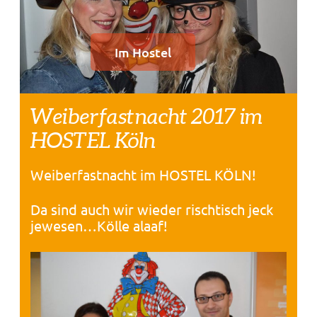
Im Hostel
Weiberfastnacht 2017 im
HOSTEL Köln
Weiberfastnacht im HOSTEL KÖLN!
Da sind auch wir wieder rischtisch jeck
jewesen…Kölle alaaf!