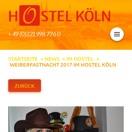
+ 49 (0)221 998 776 0
STARTSEITE
>
NEWS
>
IM HOSTEL
>
WEIBERFASTNACHT 2017 IM HOSTEL KÖLN
ZURÜCK