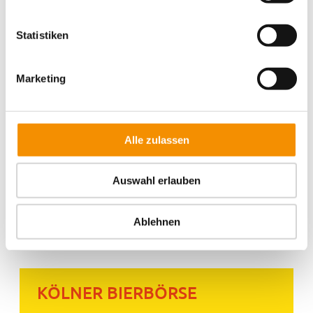
Weihnachten
Weihnachtszeit
Statistiken
Marketing
Ähnliche Beiträge
SANTAS WEIHNACHTSMARKT
Alle zulassen
IN KÖLN
Auswahl erlauben
GAMESCOM IN KÖLN
Ablehnen
KÖLNER BIERBÖRSE