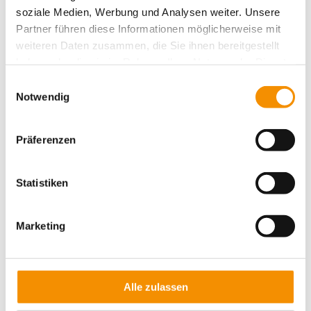
soziale Medien, Werbung und Analysen weiter. Unsere
Partner führen diese Informationen möglicherweise mit
weiteren Daten zusammen, die Sie ihnen bereitgestellt
haben oder die sie im Rahmen Ihrer Nutzung der Dienste
gesammelt haben.
Einwilligungsauswahl
Ähnliche Beiträge
Notwendig
SANTAS WEIHNACHTSMARKT
IN KÖLN
Präferenzen
Statistiken
GAMESCOM IN KÖLN
Marketing
KÖLNER BIERBÖRSE
Alle zulassen