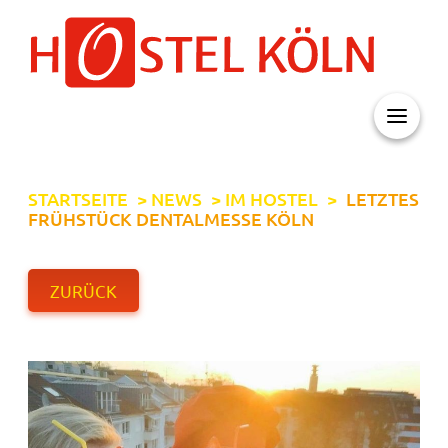
+ 49 (0)221 998 776 0
STARTSEITE
>
NEWS
>
IM HOSTEL
>
LETZTES
FRÜHSTÜCK DENTALMESSE KÖLN
ZURÜCK