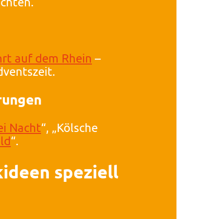
ichten.
hrt auf dem Rhein
–
ventszeit.
rungen
ei Nacht
“, „Kölsche
ld
“.
ideen speziell