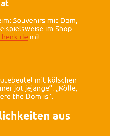
at
eim: Souvenirs mit Dom,
eispielsweise im Shop
chenk.de
mit
Jutebeutel mit kölschen
er jot jejange”, „Kölle,
ere the Dom is”.
lichkeiten aus