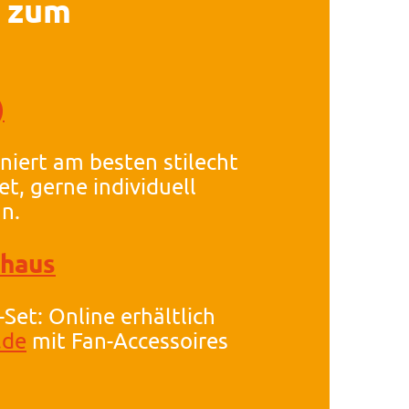
r zum
)
niert am besten stilecht
Set, gerne individuell
gn.
uhaus
-Set: Online erhältlich
.de
mit Fan-Accessoires