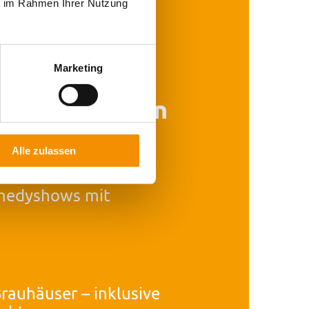
ie im Rahmen Ihrer Nutzung
ereien wie z. B.
Van
volles Geschenk für
Marketing
se verschenken
omedy
Alle zulassen
omedyshows mit
rauhäuser – inklusive