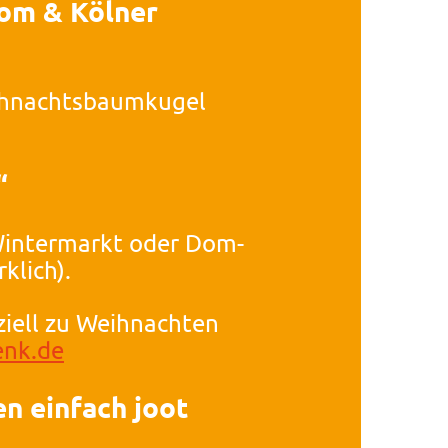
om & Kölner
hnachtsbaumkugel
“
Wintermarkt oder Dom-
klich).
iell zu Weihnachten
enk.de
n einfach joot