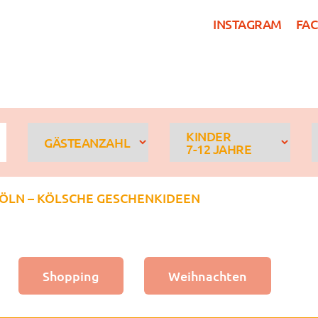
INSTAGRAM
FA
HOSTEL KÖLN
ZIMME
KINDER
GÄSTEANZAHL
7-12 JAHRE
KÖLN – KÖLSCHE GESCHENKIDEEN
Shopping
Weihnachten