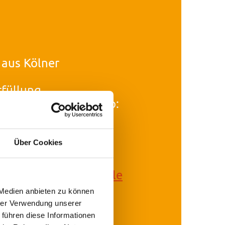
 aus Kölner
rfüllung
täten gibt es im Shop:
Über Cookies
s der Kölner Senfmühle
 Medien anbieten zu können
hrer Verwendung unserer
ialitäten
 führen diese Informationen