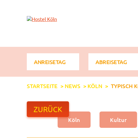
+ 49 (0)221 998 776 0
STARTSEITE
>
NEWS
>
KÖLN
>
TYPISCH 
ZURÜCK
Köln
Kultur