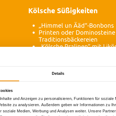
Kölsche Süßigkeiten
„Himmel un Ääd“-Bonbons
Printen oder Dominosteine
Traditionsbäckereien
„Kölsche Pralinen“ mit Likö
Noch mehr kölsche Speziali
koelngeschenk.de
Senf aus Köln
Details
Zum Beispiel der
„Mostert“ au
Cookies
– perfekt zu Braten, Käse & Co.
nhalte und Anzeigen zu personalisieren, Funktionen für soziale
Website zu analysieren. Außerdem geben wir Informationen zu I
Kölner Kaffee & Röstspez
r soziale Medien, Werbung und Analysen weiter. Unsere Partner