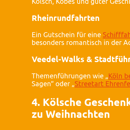
Kölsch, Köbes und guter Gesch
Rheinrundfahrten
Ein Gutschein für eine
Schifffa
besonders romantisch in der Ad
Veedel-Walks & Stadtfüh
Themenführungen wie „
Köln b
Sagen“ oder „
Streetart Ehrenfe
4. Kölsche Geschenk
zu Weihnachten