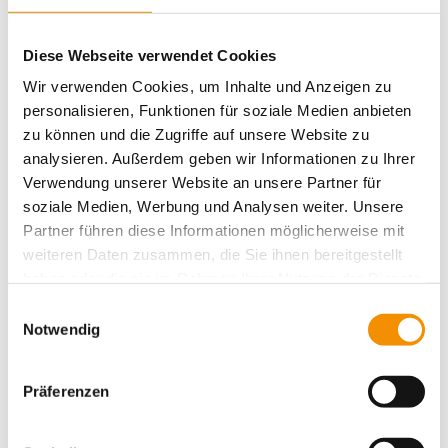
Diese Webseite verwendet Cookies
Aktivitäten
Wir verwenden Cookies, um Inhalte und Anzeigen zu
Action
Aufführungen
Belgisches Viertel
Cologne
personalisieren, Funktionen für soziale Medien anbieten
Drinks
christmas
Cafe
Burger
zu können und die Zugriffe auf unsere Website zu
einzigartig
Essen für alle
Essen
Entspannung
analysieren. Außerdem geben wir Informationen zu Ihrer
family
Events
festival
ganz privat
Hostel Köln
Verwendung unserer Website an unsere Partner für
Köln
kiddys
Köln bei
Kunst
Karneval
soziale Medien, Werbung und Analysen weiter. Unsere
Kreativität
lifestyle
music
Partner führen diese Informationen möglicherweise mit
Nacht
Messe
Köln Umgebung
Messen
weiteren Daten zusammen, die Sie ihnen bereitgestellt
party
Romantik
Shopping
schwimmen
Rhein
haben oder die sie im Rahmen Ihrer Nutzung der Dienste
Sport
Spielen & Spaß
summertime
Süßes
Sightseeing
gesammelt haben.
Einwilligungsauswahl
Typisch Köln
Veranstaltungen
Umgebung
Trinken
Notwendig
Weihnachten
Weihnachtszeit
Präferenzen