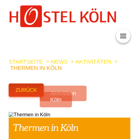
+ 49 (0)221 998 776 0
STARTSEITE
>
NEWS
>
AKTIVITÄTEN
>
THERMEN IN KÖLN
ZURÜCK
Aktivitäten
Köln
Thermen in Köln