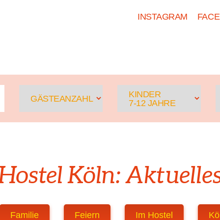
INSTAGRAM
FAC
HOSTEL KÖLN
ZIMMER
KINDER
GÄSTEANZAHL
7-12 JAHRE
Hostel Köln: Aktuelle
Familie
Feiern
Im Hostel
Kö