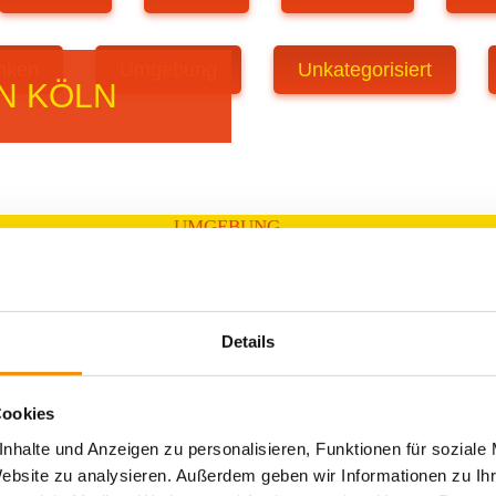
inken
Umgebung
Unkategorisiert
N KÖLN
UMGEBUNG
GEN
ROMANTI
KIDDYS
CAFE
E
H KÖLN
FAMILY
Details
ESS
KÖLN
OGNE
LIF
Cookies
AKTIVITÄTEN
nhalte und Anzeigen zu personalisieren, Funktionen für soziale
PART
ON
Website zu analysieren. Außerdem geben wir Informationen zu I