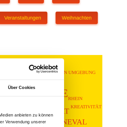
Veranstaltungen
Weihnachten
K
ESSEN
KÖLN UMGEBUNG
INZIGARTIG
Über Cookies
EN FÜR ALLE
RHEIN
ESTYLE
KREATIVITÄT
SPORT
 Medien anbieten zu können
Y
KUNST
KARNEVAL
hrer Verwendung unserer