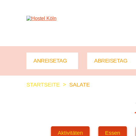
+ 49 (0)221 998 776 0
STARTSEITE
>
SALATE
Aktivitäten
Essen