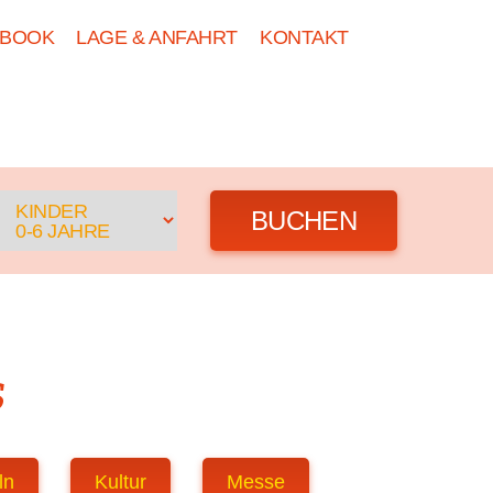
EBOOK
LAGE & ANFAHRT
KONTAKT
DE
GRUPPEN
NEWS
BUCHEN
KINDER
0-6 JAHRE
s
ln
Kultur
Messe