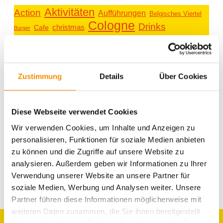
Aktivitäten
Action
Aufführungen
Belgisches Viertel
Cologne
Drinks
christmas
Cafe
Burger
einzigartig
Essen für alle
Essen
Entspannung
family
Events
festival
ganz privat
Hostel Köln
Köln
kiddys
Köln bei
Kunst
Karneval
Kreativität
Zustimmung
Details
Über Cookies
lifestyle
music
Nacht
Messe
Köln Umgebung
Messen
party
Romantik
Shopping
schwimmen
Rhein
Sport
Spielen & Spaß
summertime
Diese Webseite verwendet Cookies
Süßes
Sightseeing
Typisch Köln
Veranstaltungen
Umgebung
Trinken
Wir verwenden Cookies, um Inhalte und Anzeigen zu
Weihnachten
personalisieren, Funktionen für soziale Medien anbieten
Weihnachtszeit
zu können und die Zugriffe auf unsere Website zu
analysieren. Außerdem geben wir Informationen zu Ihrer
Verwendung unserer Website an unsere Partner für
soziale Medien, Werbung und Analysen weiter. Unsere
Partner führen diese Informationen möglicherweise mit
weiteren Daten zusammen, die Sie ihnen bereitgestellt
haben oder die sie im Rahmen Ihrer Nutzung der Dienste