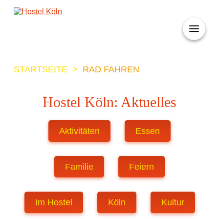
+ 49 (0)221 998 776 0
STARTSEITE
>
RAD FAHREN
Hostel Köln: Aktuelles
Aktivitäten
Essen
Familie
Feiern
Im Hostel
Köln
Kultur