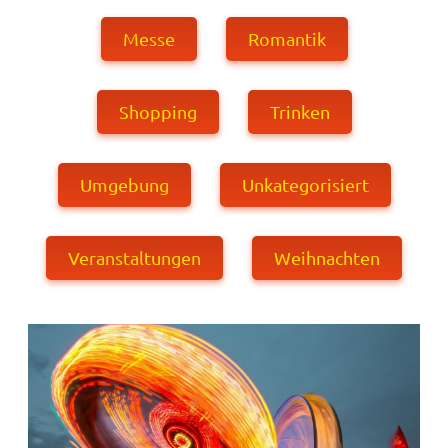
Messe
Romantik
Shopping
Trinken
Umgebung
Unkategorisiert
Veranstaltungen
Weihnachten