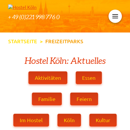
+ 49 (0)221 998 776 0
STARTSEITE
>
FREIZEITPARKS
Hostel Köln: Aktuelles
Aktivitäten
Essen
Familie
Feiern
Im Hostel
Köln
Kultur