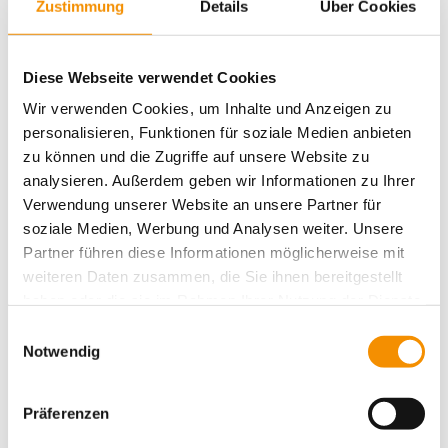
Zustimmung
Details
Über Cookies
EMPFEHLENSWERTE
FREIZEITPARKS IM KÖLNER
Diese Webseite verwendet Cookies
UMLAND
Wir verwenden Cookies, um Inhalte und Anzeigen zu
personalisieren, Funktionen für soziale Medien anbieten
zu können und die Zugriffe auf unsere Website zu
analysieren. Außerdem geben wir Informationen zu Ihrer
UMGEBUNG
LIFESTYLE
Verwendung unserer Website an unsere Partner für
KUNST
soziale Medien, Werbung und Analysen weiter. Unsere
FAMILY
FESTIVAL
Partner führen diese Informationen möglicherweise mit
DRINKS
weiteren Daten zusammen, die Sie ihnen bereitgestellt
SPORT
KÖLN
haben oder die sie im Rahmen Ihrer Nutzung der Dienste
PARTY
gesammelt haben.
Einwilligungsauswahl
CAFE
Notwendig
MESSE
COLOGNE
MESSEN
Präferenzen