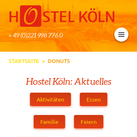
+ 49 (0)221 998 776 0
STARTSEITE
>
DONUTS
Hostel Köln: Aktuelles
Aktivitäten
Essen
Familie
Feiern