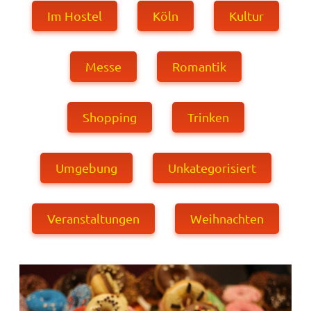
Im Hostel
Köln
Kultur
Messe
Romantik
Shopping
Trinken
Umgebung
Unkategorisiert
Veranstaltungen
Weihnachten