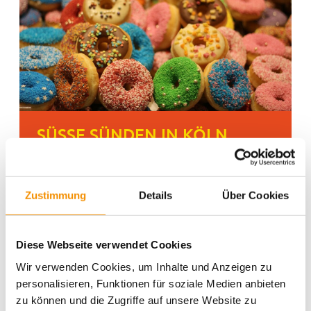
SÜSSE SÜNDEN IN KÖLN
ESSEN FÜR ALLE
Zustimmung
Details
Über Cookies
COLOGNE
Diese Webseite verwendet Cookies
RHEIN
Wir verwenden Cookies, um Inhalte und Anzeigen zu
CAFE
KÖLN
personalisieren, Funktionen für soziale Medien anbieten
KUNST
zu können und die Zugriffe auf unsere Website zu