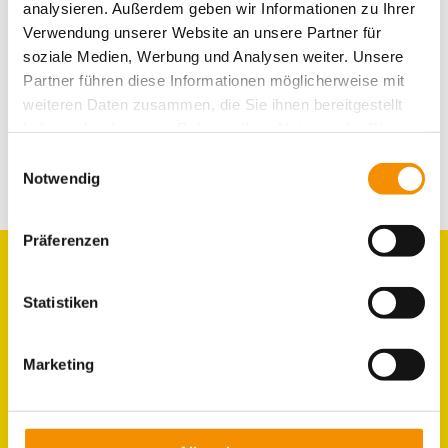
MUSIC
analysieren. Außerdem geben wir Informationen zu Ihrer
SPORT
FAMILY
Verwendung unserer Website an unsere Partner für
MESSE
FESTIVAL
soziale Medien, Werbung und Analysen weiter. Unsere
SÜSSES
Partner führen diese Informationen möglicherweise mit
AKTIVITÄTEN
weiteren Daten zusammen, die Sie ihnen bereitgestellt
haben oder die sie im Rahmen Ihrer Nutzung der Dienste
gesammelt haben.
Einwilligungsauswahl
Notwendig
Präferenzen
Statistiken
Marketing
ZIMMER
GRUPPEN