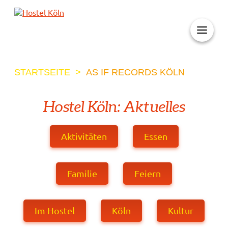
+ 49 (0)221 998 776 0
STARTSEITE
>
AS IF RECORDS KÖLN
Hostel Köln: Aktuelles
Aktivitäten
Essen
Familie
Feiern
Im Hostel
Köln
Kultur