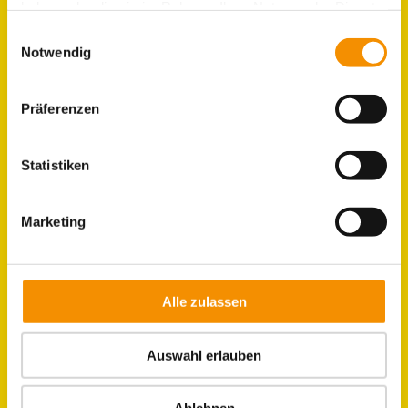
haben oder die sie im Rahmen Ihrer Nutzung der Dienste
gesammelt haben.
Einwilligungsauswahl
Notwendig
GRUPPEN
ZIMMER
Präferenzen
LAGE & UMGEBUNG
Statistiken
Marketing
JOBS IM HOSTEL
KÖLN
Alle zulassen
Auswahl erlauben