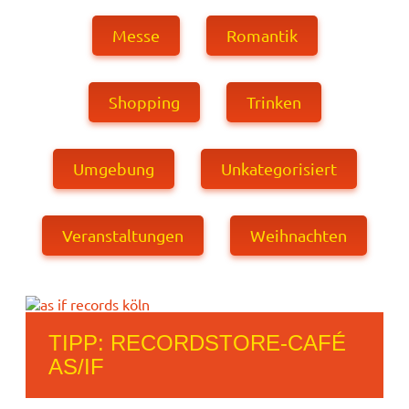
Messe
Romantik
Shopping
Trinken
Umgebung
Unkategorisiert
Veranstaltungen
Weihnachten
TIPP: RECORDSTORE-CAFÉ
AS/IF