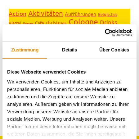
Aktivitäten
Action
Aufführungen
Belgisches
Cologne
Drinks
christmas
Cafe
Viertel
Burger
einzigartig
Essen für alle
Essen
Entspannung
family
Events
festival
Hostel Köln
ganz privat
Köln
kiddys
Köln bei
Karneval
Kunst
Kreativität
Zustimmung
Details
Über Cookies
lifestyle
Nacht
music
Messe
Köln Umgebung
Messen
party
Romantik
Shopping
Rhein
schwimmen
Diese Webseite verwendet Cookies
Sport
Spielen & Spaß
summertime
Süßes
Sightseeing
Typisch Köln
Wir verwenden Cookies, um Inhalte und Anzeigen zu
Veranstaltungen
Umgebung
Trinken
personalisieren, Funktionen für soziale Medien anbieten
Weihnachten
Weihnachtszeit
zu können und die Zugriffe auf unsere Website zu
analysieren. Außerdem geben wir Informationen zu Ihrer
Verwendung unserer Website an unsere Partner für
soziale Medien, Werbung und Analysen weiter. Unsere
Partner führen diese Informationen möglicherweise mit
weiteren Daten zusammen, die Sie ihnen bereitgestellt