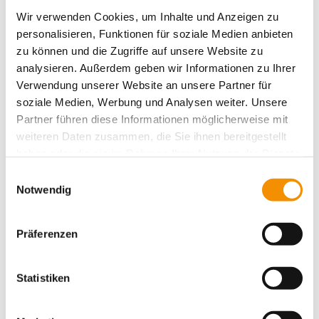
einzigartig
Essen für alle
Essen
Entspannung
Wir verwenden Cookies, um Inhalte und Anzeigen zu
family
Events
personalisieren, Funktionen für soziale Medien anbieten
festival
Hostel Köln
ganz privat
Köln
zu können und die Zugriffe auf unsere Website zu
kiddys
Köln bei
Karneval
Kunst
Kreativität
analysieren. Außerdem geben wir Informationen zu Ihrer
lifestyle
Nacht
music
Messe
Köln Umgebung
Messen
Verwendung unserer Website an unsere Partner für
party
Romantik
Shopping
Rhein
schwimmen
soziale Medien, Werbung und Analysen weiter. Unsere
Sport
Spielen & Spaß
summertime
Süßes
Sightseeing
Partner führen diese Informationen möglicherweise mit
Typisch Köln
Veranstaltungen
weiteren Daten zusammen, die Sie ihnen bereitgestellt
Umgebung
Trinken
haben oder die sie im Rahmen Ihrer Nutzung der Dienste
Weihnachten
Weihnachtszeit
gesammelt haben.
Einwilligungsauswahl
Notwendig
Präferenzen
Ähnliche Beiträge
Statistiken
SANTAS
WEIHNACHTSMARKT IN