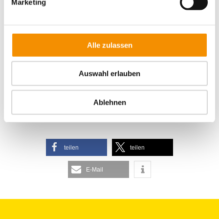
KÖLN
Marketing
Alle zulassen
GAMESCOM IN KÖLN
Auswahl erlauben
KÖLNER BIERBÖRSE
Ablehnen
teilen
teilen
E-Mail