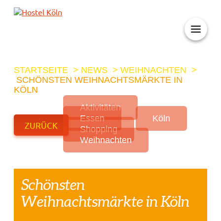
+ 49 (0)221 998 776 0
STARTSEITE
>
NEWS
>
WEIHNACHTEN
>
SCHÖNSTEN WEIHNACHTSMÄRKTE IN
KÖLN
Aktivitäten
Essen
Köln
ZURÜCK
Shopping
Weihnachten
Schönsten
Weihnachtsmärkte in Köln