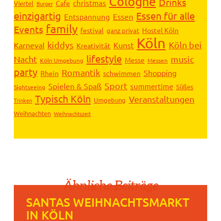
Cologne
Drinks
christmas
Cafe
Viertel
Burger
einzigartig
Essen für alle
Essen
Entspannung
family
Events
festival
Hostel Köln
ganz privat
Köln
kiddys
Köln bei
Karneval
Kunst
Kreativität
lifestyle
Nacht
music
Messe
Köln Umgebung
Messen
party
Romantik
Shopping
Rhein
schwimmen
Sport
Spielen & Spaß
summertime
Süßes
Sightseeing
Typisch Köln
Veranstaltungen
Umgebung
Trinken
Weihnachten
Weihnachtszeit
Ähnliche Beiträge
SANTAS WEIHNACHTSMARKT
IN KÖLN