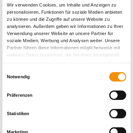
Standard-Tickets starten ab
ca.
Wir verwenden Cookies, um Inhalte und Anzeigen zu
51,90 €
personalisieren, Funktionen für soziale Medien anbieten
Premium-Tickets ab ca.
65 €
zu können und die Zugriffe auf unsere Website zu
Weitere Varianten: Premium Paket
analysieren. Außerdem geben wir Informationen zu Ihrer
(z. B. mit Gastronomie) ca. 129 €,
Verwendung unserer Website an unsere Partner für
Logen­plätze ca. 189 €
soziale Medien, Werbung und Analysen weiter. Unsere
Hinweis: Die Eintrittskarte gilt –
Partner führen diese Informationen möglicherweise mit
sofern mit VRS-Logo versehen –
weiteren Daten zusammen, die Sie ihnen bereitgestellt
auch als Fahrausweis im Netz des
haben oder die sie im Rahmen Ihrer Nutzung der Dienste
Verkehrsverbund Rhein‑Sieg (VRS)
gesammelt haben.
zwei Klasse, i. d. R. 4 Stunden vor
Einwilligungsauswahl
Notwendig
Veranstaltungsbeginn bis
Betriebsschluss
Präferenzen
Die Lachende Kölnarena findet
traditionell während der
Karnevalssession statt, wobei die
Statistiken
Tickets
oft Monate im Voraus
ausverkauft sind. Wer teilnehmen
möchte, sollte sich also frühzeitig um
Marketing