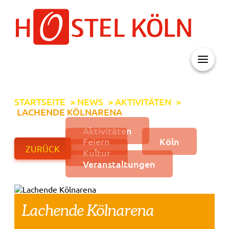
+ 49 (0)221 998 776 0
STARTSEITE
>
NEWS
>
AKTIVITÄTEN
>
LACHENDE KÖLNARENA
Aktivitäten
Feiern
Köln
ZURÜCK
Kultur
Veranstaltungen
Lachende Kölnarena