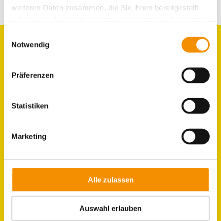
weiteren Daten zusammen, die Sie ihnen bereitgestellt
E-Mail
haben oder die sie im Rahmen Ihrer Nutzung der Dienste
gesammelt haben.
Einwilligungsauswahl
Notwendig
GRUPPEN
Präferenzen
ZIMMER
Statistiken
LAGE & UMGEBUNG
Marketing
JOBS IM HOSTEL
KÖLN
Alle zulassen
Auswahl erlauben