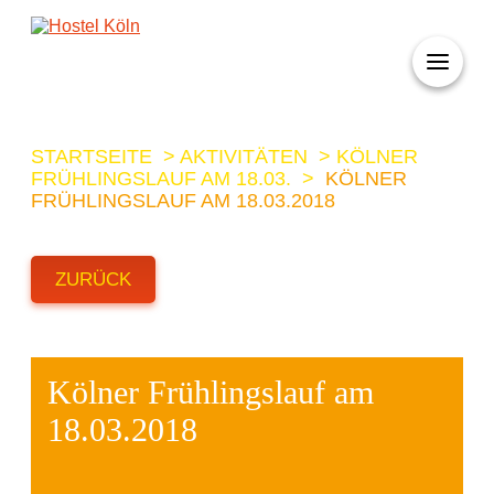
+ 49 (0)221 998 776 0
STARTSEITE
>
AKTIVITÄTEN
>
KÖLNER
FRÜHLINGSLAUF AM 18.03.
>
KÖLNER
FRÜHLINGSLAUF AM 18.03.2018
ZURÜCK
Kölner Frühlingslauf am
18.03.2018