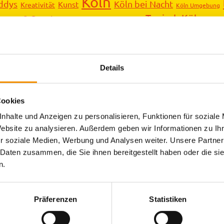
Köln
ddys
Köln bei Nacht
Kunst
Kreativität
Köln Umgebung
Typisch Köln
Sport
n & Spaß
summertime
Süßes
Umge
Trinken
Details
Cookies
nhalte und Anzeigen zu personalisieren, Funktionen für soziale
Website zu analysieren. Außerdem geben wir Informationen zu I
r soziale Medien, Werbung und Analysen weiter. Unsere Partner
 Daten zusammen, die Sie ihnen bereitgestellt haben oder die s
n.
Ähnliche Beiträge
Präferenzen
Statistiken