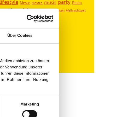
lifestyle
party
music
Messe
Rhein
Messen
Veranstaltungen
bung
Weihnachten
Weihnachtszeit
Über Cookies
 Medien anbieten zu können
hrer Verwendung unserer
 führen diese Informationen
ie im Rahmen Ihrer Nutzung
Marketing