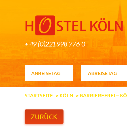
+ 49 (0)221 998 776 0
STARTSEITE
>
KÖLN
>
BARRIEREFREI – K
ZURÜCK