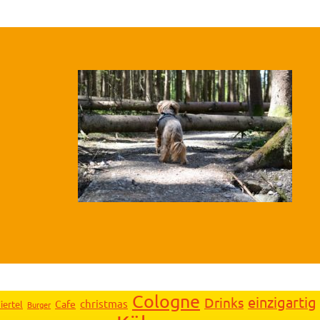
Cologne
einzigartig
Drinks
christmas
Cafe
iertel
Burger