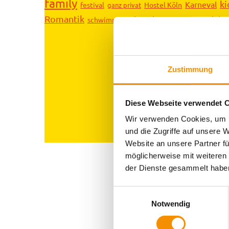
family
ki
Karneval
festival
Hostel Köln
ganz privat
Romantik
Shopping
Spiele
schwimmen
Sightseeing
Zustimmung
Diese Webseite verwendet 
Wir verwenden Cookies, um I
und die Zugriffe auf unsere 
Website an unsere Partner fü
möglicherweise mit weiteren
der Dienste gesammelt habe
Einwilligungsauswahl
Notwendig