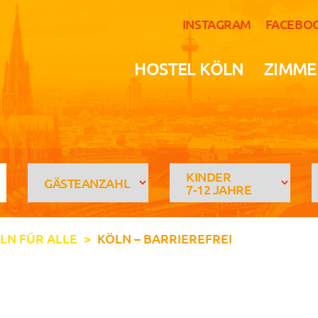
INSTAGRAM
FACEBO
HOSTEL KÖLN
ZIMME
KINDER
GÄSTEANZAHL
7-12 JAHRE
ÖLN FÜR ALLE
>
KÖLN – BARRIEREFREI