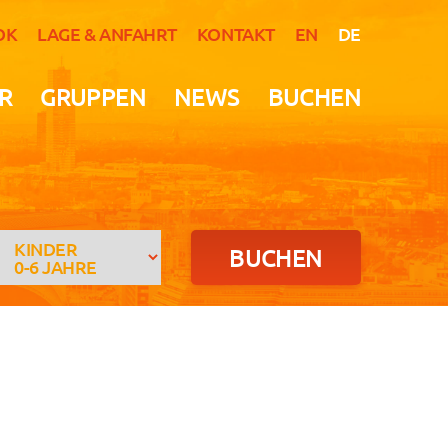
OK
LAGE & ANFAHRT
KONTAKT
EN
DE
R
GRUPPEN
NEWS
BUCHEN
KINDER
0-6 JAHRE