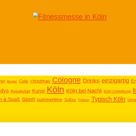
Cologne
einzigartig
Drinks
christmas
En
tel
Cafe
Burger
Köln
l
ddys
Köln bei Nacht
Kunst
Kreativität
Köln Umgebung
Typisch Köln
Sport
en & Spaß
summertime
Süßes
Umg
Trinken