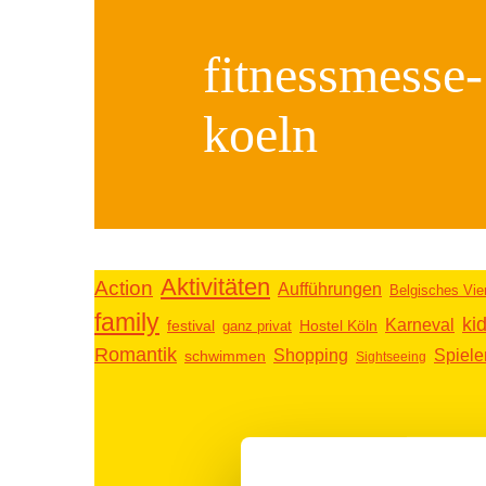
fitnessmesse-
koeln
Aktivitäten
Action
Aufführungen
Belgisches Vier
family
ki
Karneval
festival
ganz privat
Hostel Köln
Romantik
Shopping
Spiel
schwimmen
Sightseeing