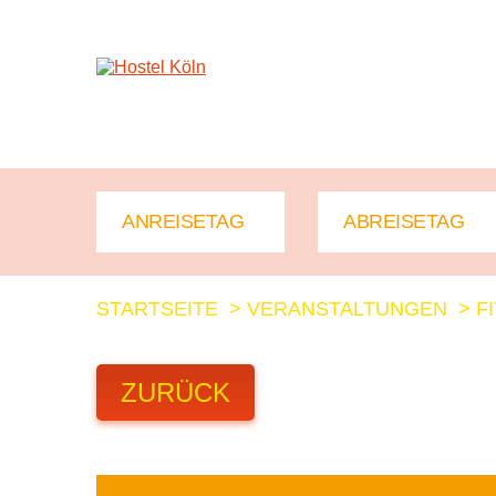
+ 49 (0)221 998 776 0
STARTSEITE
>
VERANSTALTUNGEN
>
F
ZURÜCK