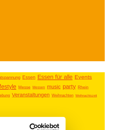
Essen für alle
Events
Essen
tspannung
ifestyle
party
music
Messe
Rhein
Messen
Veranstaltungen
ebung
Weihnachten
Weihnachtszeit