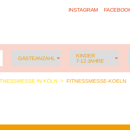
INSTAGRAM
FACEBOO
HOSTEL KÖLN
ZIMMER
KINDER
GÄSTEANZAHL
7-12 JAHRE
ITNESSMESSE IN KÖLN
>
FITNESSMESSE-KOELN