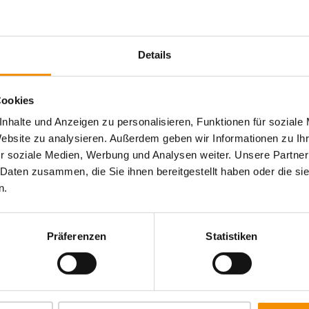
In der Nähe gibt es aber
noch m
und Burgen
. Da sieht man, nic
schöne Schlösser.
Details
Cookies
nhalte und Anzeigen zu personalisieren, Funktionen für soziale
Website zu analysieren. Außerdem geben wir Informationen zu I
r soziale Medien, Werbung und Analysen weiter. Unsere Partner
 Daten zusammen, die Sie ihnen bereitgestellt haben oder die s
Cologne
einzigartig
Drinks
n.
christmas
Cafe
iertel
Burger
Köln
ddys
Köln bei Nacht
Kunst
Kreativität
Köln Umgebung
Typisch Köln
Sport
n & Spaß
summertime
Süßes
Umge
Trinken
Präferenzen
Statistiken