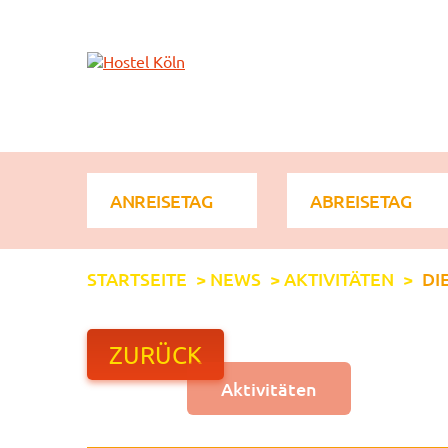
+ 49 (0)221 998 776 0
STARTSEITE
>
NEWS
>
AKTIVITÄTEN
>
DI
ZURÜCK
Aktivitäten