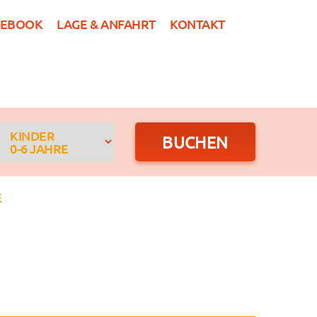
CEBOOK
LAGE & ANFAHRT
KONTAKT
DE
R
GRUPPEN
NEWS
BUCHEN
KINDER
0-6 JAHRE
E