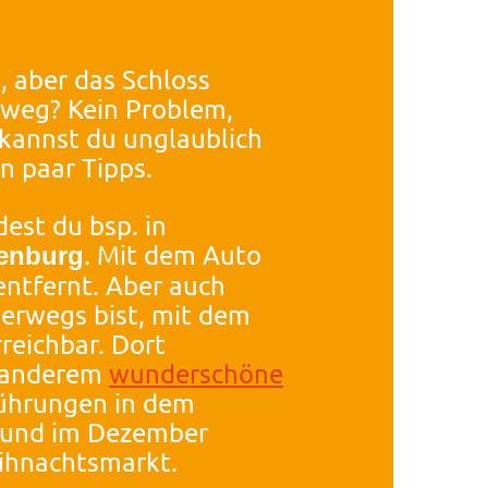
, aber das Schloss
 weg? Kein Problem,
kannst du unglaublich
n paar Tipps.
est du bsp. in
. Mit dem Auto
enburg
entfernt. Aber auch
erwegs bist, mit dem
rreichbar. Dort
 anderem
wunderschöne
ührungen in dem
h und im Dezember
eihnachtsmarkt.