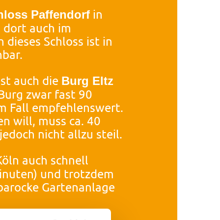
in
hloss Paffendorf
 dort auch im
dieses Schloss ist in
hbar.
ist auch die
Burg Eltz
 Burg zwar fast 90
em Fall empfehlenswert.
n will, muss ca. 40
doch nicht allzu steil.
öln auch schnell
Minuten) und trotzdem
 barocke Gartenanlage