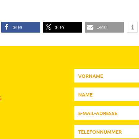
teilen
teilen
E-Mail
G