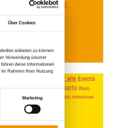
ehr schöne Schlösser
ht nur Bayern hat
Über Cookies
 Medien anbieten zu können
hrer Verwendung unserer
 führen diese Informationen
ie im Rahmen Ihrer Nutzung
Essen für alle
Events
Essen
Entspannung
lifestyle
party
music
Messe
Rhein
Messen
Veranstaltungen
bung
Weihnachten
Weihnachtszeit
Marketing