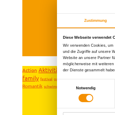
Zustimmung
Diese Webseite verwendet 
Wir verwenden Cookies, um I
und die Zugriffe auf unsere 
Website an unsere Partner fü
möglicherweise mit weiteren
Aktivitäten
Action
der Dienste gesammelt habe
Aufführungen
Belgisches V
family
ki
Karneval
festival
Hostel Köln
ganz privat
Einwilligungsauswahl
Romantik
Shopping
Spiele
schwimmen
Sightseeing
Notwendig