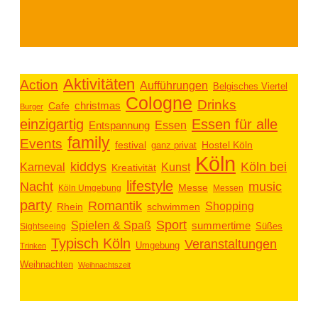
Aktivitäten
Action
Aufführungen
Belgisches Viertel
Cologne
Drinks
christmas
Cafe
Burger
einzigartig
Essen für alle
Essen
Entspannung
family
Events
festival
ganz privat
Hostel Köln
Köln
kiddys
Köln bei
Kunst
Karneval
Kreativität
lifestyle
music
Nacht
Messe
Köln Umgebung
Messen
party
Romantik
Shopping
schwimmen
Rhein
Sport
Spielen & Spaß
summertime
Süßes
Sightseeing
Typisch Köln
Veranstaltungen
Umgebung
Trinken
Weihnachten
Weihnachtszeit