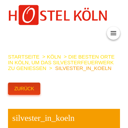
+ 49 (0)221 998 776 0
STARTSEITE
>
KÖLN
>
DIE BESTEN ORTE
IN KÖLN, UM DAS SILVESTERFEUERWERK
ZU GENIESSEN
>
SILVESTER_IN_KOELN
ZURÜCK
silvester_in_koeln