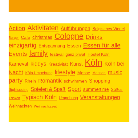
Aktivitäten
Action
Aufführungen
Belgisches Viertel
Cologne
Drinks
christmas
Cafe
Burger
einzigartig
Essen für alle
Essen
Entspannung
family
Events
festival
ganz privat
Hostel Köln
Köln
kiddys
Köln bei
Kunst
Karneval
Kreativität
lifestyle
music
Nacht
Messe
Köln Umgebung
Messen
party
Romantik
Shopping
schwimmen
Rhein
Sport
Spielen & Spaß
summertime
Süßes
Sightseeing
Typisch Köln
Veranstaltungen
Umgebung
Trinken
Weihnachten
Weihnachtszeit