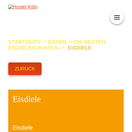
+ 49 (0)221 998 776 0
STARTSEITE
>
ESSEN
>
DIE BESTEN
EISDIELEN IN KÖLN
>
EISDIELE
ZURÜCK
Eisdiele
Eisdiele