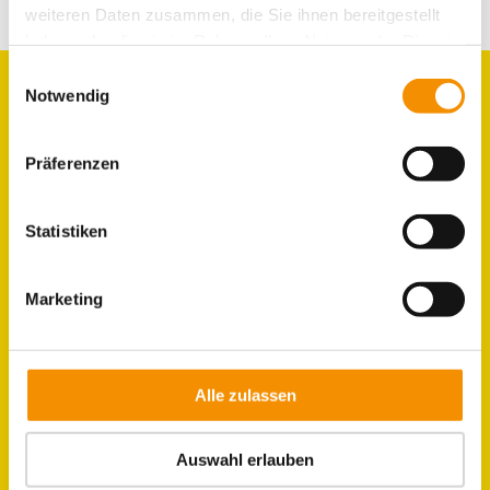
weiteren Daten zusammen, die Sie ihnen bereitgestellt
E-Mail
haben oder die sie im Rahmen Ihrer Nutzung der Dienste
gesammelt haben.
Einwilligungsauswahl
Notwendig
GRUPPEN
Präferenzen
ZIMMER
Statistiken
LAGE & UMGEBUNG
Marketing
JOBS IM HOSTEL
KÖLN
Alle zulassen
Auswahl erlauben