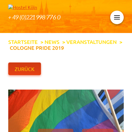
+ 49 (0)221 998 776 0
STARTSEITE
>
NEWS
>
VERANSTALTUNGEN
>
COLOGNE PRIDE 2019
ZURÜCK