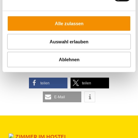
GAMESCOM IN KÖLN
Alle zulassen
Auswahl erlauben
KÖLNER BIERBÖRSE
Ablehnen
teilen
teilen
E-Mail