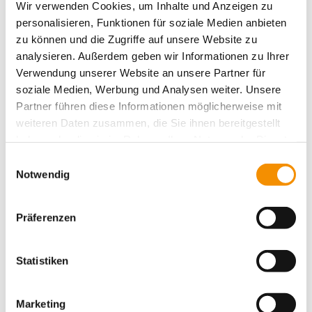
Wir verwenden Cookies, um Inhalte und Anzeigen zu
einzigartig
Essen für alle
Essen
Entspannung
personalisieren, Funktionen für soziale Medien anbieten
family
Events
festival
Hostel Köln
ganz privat
zu können und die Zugriffe auf unsere Website zu
Köln
kiddys
Köln bei
Karneval
Kunst
Kreativität
analysieren. Außerdem geben wir Informationen zu Ihrer
lifestyle
Nacht
music
Verwendung unserer Website an unsere Partner für
Messe
Köln Umgebung
Messen
party
soziale Medien, Werbung und Analysen weiter. Unsere
Romantik
Shopping
Rhein
schwimmen
Partner führen diese Informationen möglicherweise mit
Sport
Spielen & Spaß
summertime
Süßes
Sightseeing
weiteren Daten zusammen, die Sie ihnen bereitgestellt
Typisch Köln
Veranstaltungen
Umgebung
Trinken
haben oder die sie im Rahmen Ihrer Nutzung der Dienste
Weihnachten
Weihnachtszeit
gesammelt haben.
Einwilligungsauswahl
Notwendig
Präferenzen
Ähnliche Beiträge
Statistiken
SANTAS WEIHNACHTSMARKT
IN KÖLN
Marketing