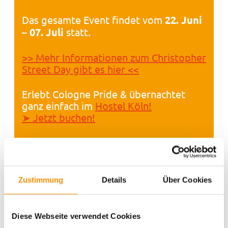
Das gesamte Event findet vom
22. Juni
– 07. Juli
statt.
>> Mehr Informationen zum Christopher
Street Day gibt es hier <<
Erlebt Cologne Pride & übernachtet
ganz einfach im
Hostel Köln!
➤ Jetzt buchen!
Mehr zu diesem Event & allen Aktionen
rund um den CSD in Köln gibt es
hier ➤
Zustimmung
Details
Über Cookies
Aktivitäten
Action
Aufführungen
Belgisches
Diese Webseite verwendet Cookies
Cologne
Drinks
christmas
Cafe
Viertel
Burger