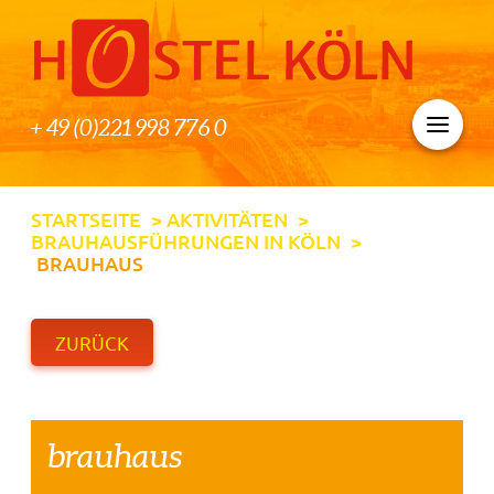
+ 49 (0)221 998 776 0
STARTSEITE
>
AKTIVITÄTEN
>
BRAUHAUSFÜHRUNGEN IN KÖLN
>
BRAUHAUS
ZURÜCK
brauhaus