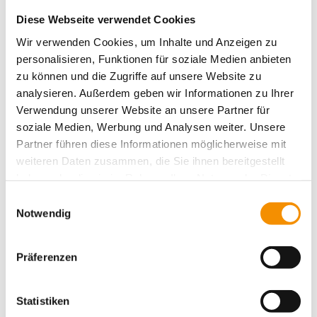
Diese Webseite verwendet Cookies
Wir verwenden Cookies, um Inhalte und Anzeigen zu
SANTAS WEIHNACHTSMARKT
personalisieren, Funktionen für soziale Medien anbieten
IN KÖLN
zu können und die Zugriffe auf unsere Website zu
analysieren. Außerdem geben wir Informationen zu Ihrer
Verwendung unserer Website an unsere Partner für
soziale Medien, Werbung und Analysen weiter. Unsere
Partner führen diese Informationen möglicherweise mit
GAMESCOM IN KÖLN
weiteren Daten zusammen, die Sie ihnen bereitgestellt
haben oder die sie im Rahmen Ihrer Nutzung der Dienste
gesammelt haben.
Einwilligungsauswahl
Notwendig
KÖLNER BIERBÖRSE
Präferenzen
teilen
teilen
Statistiken