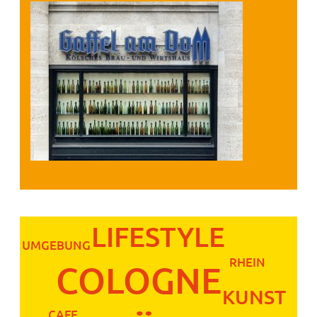
LIFESTYLE
UMGEBUNG
RHEIN
COLOGNE
KUNST
CAFE