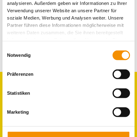
analysieren. Außerdem geben wir Informationen zu Ihrer
Verwendung unserer Website an unsere Partner für
soziale Medien, Werbung und Analysen weiter. Unsere
KÖLNER BIERBÖRSE
Partner führen diese Informationen möglicherweise mit
weiteren Daten zusammen, die Sie ihnen bereitgestellt
haben oder die sie im Rahmen Ihrer Nutzung der Dienste
gesammelt haben.
Einwilligungsauswahl
teilen
teilen
Notwendig
E-Mail
Präferenzen
Statistiken
GRUPPEN
ZIMMER
Marketing
LAGE & UMGEBUNG