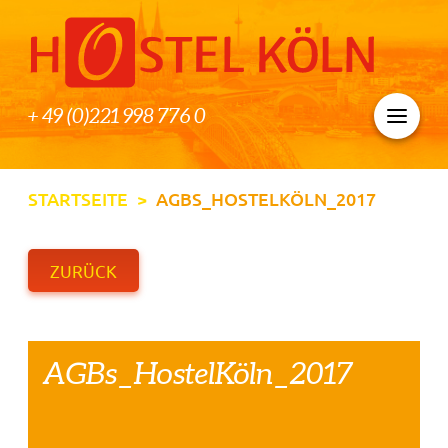
+ 49 (0)221 998 776 0
STARTSEITE
>
AGBS_HOSTELKÖLN_2017
ZURÜCK
AGBs_HostelKöln_2017