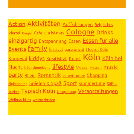
Aktivitäten
Action
Aufführungen
Belgisches
Cologne
Drinks
christmas
Cafe
Viertel
Burger
einzigartig
Essen für alle
Essen
Entspannung
family
Events
festival
Hostel Köln
ganz privat
Köln
kiddys
Köln bei
Karneval
Kunst
Kreativität
lifestyle
Nacht
music
Messe
Köln Umgebung
Messen
party
Romantik
Shopping
Rhein
schwimmen
Sport
Spielen & Spaß
summertime
Süßes
Sightseeing
Typisch Köln
Veranstaltungen
Umgebung
Trinken
Weihnachten
Weihnachtszeit