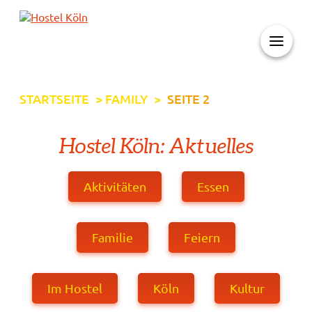
+ 49 (0)221 998 776 0
STARTSEITE
>
FAMILY
>
SEITE 2
Hostel Köln: Aktuelles
Aktivitäten
Essen
Familie
Feiern
Im Hostel
Köln
Kultur