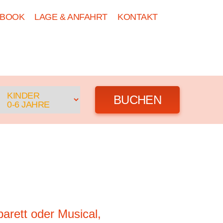
EBOOK
LAGE & ANFAHRT
KONTAKT
DE
GRUPPEN
NEWS
BUCHEN
KINDER
0-6 JAHRE
barett oder Musical,