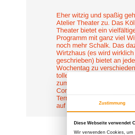
Eher witzig und spaßig geh
Atelier Theater zu. Das Kö
Theater bietet ein vielfältig
Programm mit ganz viel Wi
noch mehr Schalk. Das da
Wirtzhaus (es wird wirklich
geschrieben) bietet an jed
Wochentag zu verschieden
tolle Specials. Freitags u
zum Beispiel gibt es Late N
Comedy ab 22:00 Uhr. Tick
Termine sowie alle Spielzei
Zustimmung
auf der Webseite.
Diese Webseite verwendet 
Wir verwenden Cookies, um I