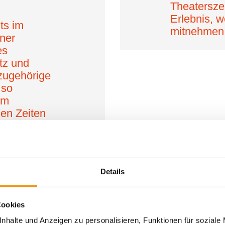
Theatersze
Erlebnis, 
ts im
mitnehmen 
lner
es
tz und
zugehörige
 so
em
en Zeiten
nd samstags
ight
ets und
ten gibt es
Details
Cookies
nhalte und Anzeigen zu personalisieren, Funktionen für soziale