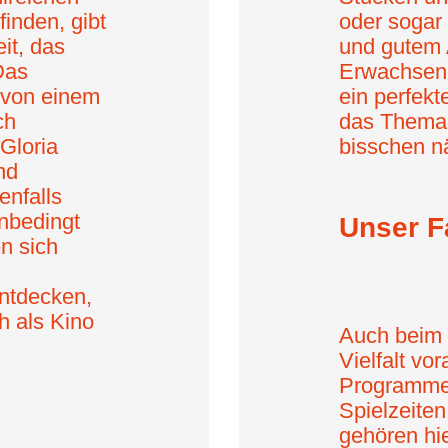
finden, gibt
oder sogar 
it, das
und gutem
Das
Erwachsene
 von einem
ein perfekt
ch
das Thema 
Gloria
bisschen n
nd
enfalls
unbedingt
Unser Fa
n sich
entdecken,
h als Kino
Auch beim 
Vielfalt v
Programme,
Spielzeite
gehören hi