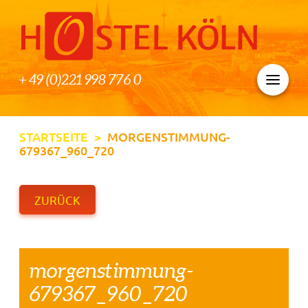
+ 49 (0)221 998 776 0
STARTSEITE
>
MORGENSTIMMUNG-
679367_960_720
ZURÜCK
morgenstimmung-
679367_960_720