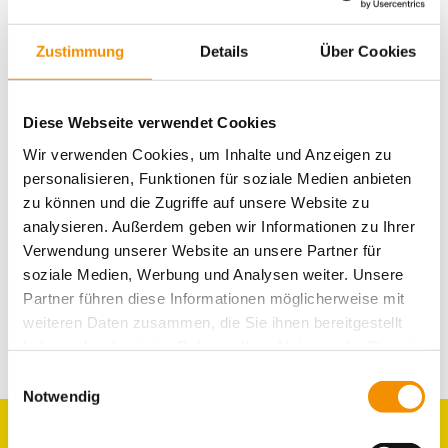
SANTAS WEIHNACHTSMARKT
IN KÖLN
Zustimmung
Details
Über Cookies
Diese Webseite verwendet Cookies
GAMESCOM IN KÖLN
Wir verwenden Cookies, um Inhalte und Anzeigen zu
personalisieren, Funktionen für soziale Medien anbieten
zu können und die Zugriffe auf unsere Website zu
analysieren. Außerdem geben wir Informationen zu Ihrer
KÖLNER BIERBÖRSE
Verwendung unserer Website an unsere Partner für
soziale Medien, Werbung und Analysen weiter. Unsere
Partner führen diese Informationen möglicherweise mit
weiteren Daten zusammen, die Sie ihnen bereitgestellt
share
share
haben oder die sie im Rahmen Ihrer Nutzung der Dienste
gesammelt haben.
Einwilligungsauswahl
email
Notwendig