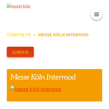
+ 49 (0)221 998 776 0
STARTSEITE
>
MESSE KÖLN INTERMOD
ZURÜCK
Messe Köln Intermod