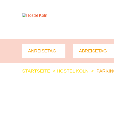
+ 49 (0)221 998 776 0
STARTSEITE
>
HOSTEL KÖLN
>
PARKIN