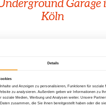
 Underground Garage
Köln
Details
Parking in Cologne is always
Cookies
However, we have our own (sma
d
Since there are only six spaces
nhalte und Anzeigen zu personalisieren, Funktionen für soziale
Website zu analysieren. Außerdem geben wir Informationen zu I
outside, we ask that you please
r soziale Medien, Werbung und Analysen weiter. Unsere Partner
order to book one (€15 per night
 Daten zusammen, die Sie ihnen bereitgestellt haben oder die s