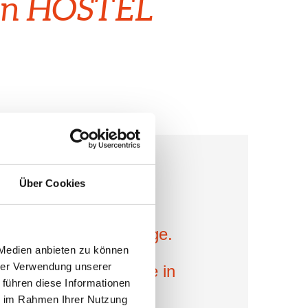
 in HOSTEL
Über Cookies
 a problem.
ll) underground garage.
 there, and 2 more
 Medien anbieten zu können
hrer Verwendung unserer
 contact us in advance in
 führen diese Informationen
/parking space).
ie im Rahmen Ihrer Nutzung