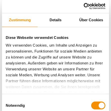
Ähnliche Beiträge
SANTAS WEIHNACHTSMARKT
Zustimmung
Details
Über Cookies
IN KÖLN
Diese Webseite verwendet Cookies
Wir verwenden Cookies, um Inhalte und Anzeigen zu
GAMESCOM IN KÖLN
personalisieren, Funktionen für soziale Medien anbieten
zu können und die Zugriffe auf unsere Website zu
analysieren. Außerdem geben wir Informationen zu Ihrer
Verwendung unserer Website an unsere Partner für
KÖLNER BIERBÖRSE
soziale Medien, Werbung und Analysen weiter. Unsere
Partner führen diese Informationen möglicherweise mit
weiteren Daten zusammen, die Sie ihnen bereitgestellt
haben oder die sie im Rahmen Ihrer Nutzung der Dienste
share
share
gesammelt haben.
Einwilligungsauswahl
Notwendig
email