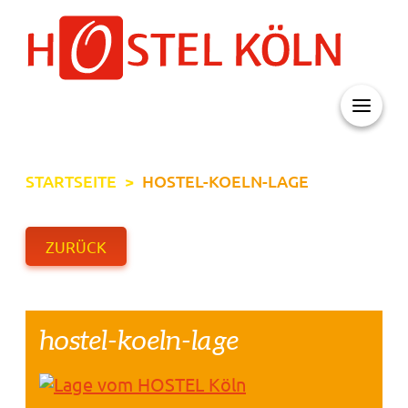
+ 49 (0)221 998 776 0
STARTSEITE
>
HOSTEL-KOELN-LAGE
ZURÜCK
hostel-koeln-lage