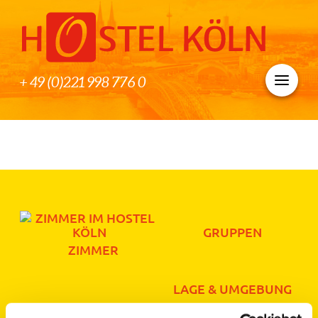
+ 49 (0)221 998 776 0
GRUPPEN
ZIMMER
LAGE & UMGEBUNG